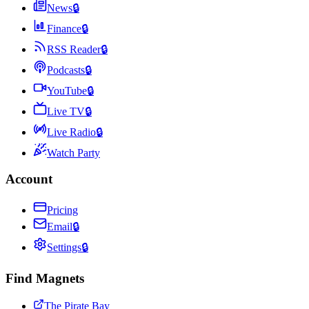
News
🔒
Finance
🔒
RSS Reader
🔒
Podcasts
🔒
YouTube
🔒
Live TV
🔒
Live Radio
🔒
Watch Party
Account
Pricing
Email
🔒
Settings
🔒
Find Magnets
The Pirate Bay