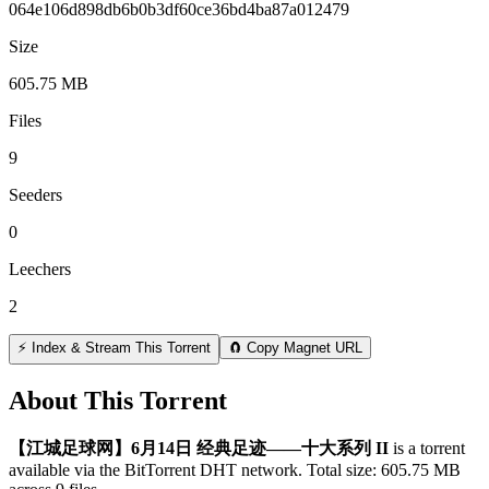
064e106d898db6b0b3df60ce36bd4ba87a012479
Size
605.75 MB
Files
9
Seeders
0
Leechers
2
⚡ Index & Stream This Torrent
🧲 Copy Magnet URL
About This Torrent
【江城足球网】6月14日 经典足迹——十大系列 II
is a
torrent
available via the BitTorrent DHT network. Total size:
605.75 MB