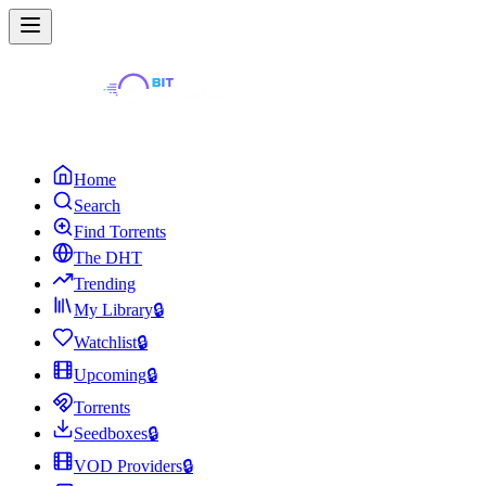
Home
Search
Find Torrents
The DHT
Trending
My Library
🔒
Watchlist
🔒
Upcoming
🔒
Torrents
Seedboxes
🔒
VOD Providers
🔒