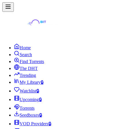
Home
Search
Find Torrents
The DHT
Trending
My Library
🔒
Watchlist
🔒
Upcoming
🔒
Torrents
Seedboxes
🔒
VOD Providers
🔒