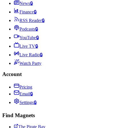
News
🔒
Finance
🔒
RSS Reader
🔒
Podcasts
🔒
YouTube
🔒
Live TV
🔒
Live Radio
🔒
Watch Party
Account
Pricing
Email
🔒
Settings
🔒
Find Magnets
The Pirate Bay