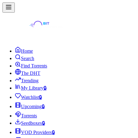
Home
Search
Find Torrents
The DHT
Trending
My Library
🔒
Watchlist
🔒
Upcoming
🔒
Torrents
Seedboxes
🔒
VOD Providers
🔒