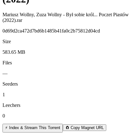
Mariusz Wollny, Zuza Wollny - Był sobie król... Poczet Piastów
(2022).rar
0d69d2ca472d7bd6b1485b41fa0c2b75812d04cd
Size
583.65 MB
Files
—
Seeders
1
Leechers
0
⚡ Index & Stream This Torrent
🧲 Copy Magnet URL