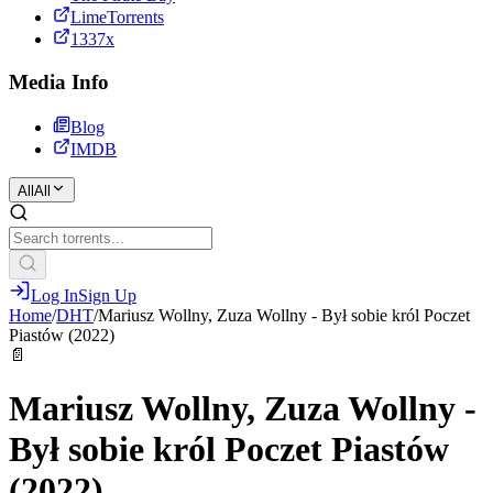
LimeTorrents
1337x
Media Info
Blog
IMDB
All
All
Log In
Sign Up
Home
/
DHT
/
Mariusz Wollny, Zuza Wollny - Był sobie król Poczet
Piastów (2022)
📄
Mariusz Wollny, Zuza Wollny -
Był sobie król Poczet Piastów
(2022)