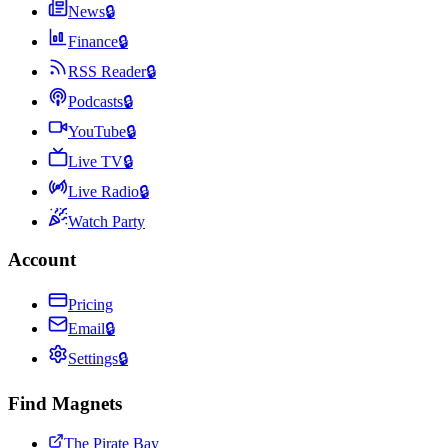
News
🔒
Finance
🔒
RSS Reader
🔒
Podcasts
🔒
YouTube
🔒
Live TV
🔒
Live Radio
🔒
Watch Party
Account
Pricing
Email
🔒
Settings
🔒
Find Magnets
The Pirate Bay