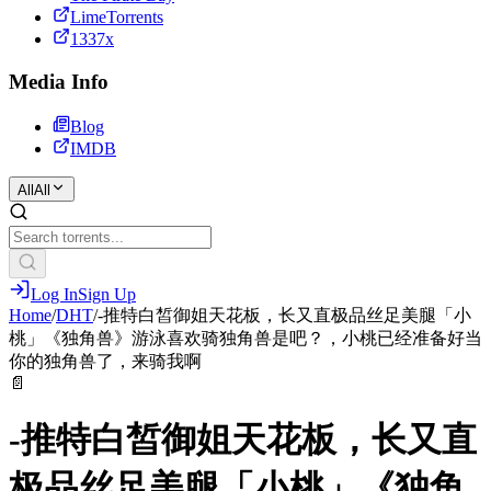
LimeTorrents
1337x
Media Info
Blog
IMDB
All
All
Log In
Sign Up
Home
/
DHT
/
-推特白皙御姐天花板，长又直极品丝足美腿「小
桃」《独角兽》游泳喜欢骑独角兽是吧？，小桃已经准备好当
你的独角兽了，来骑我啊
📄
-推特白皙御姐天花板，长又直
极品丝足美腿「小桃」《独角