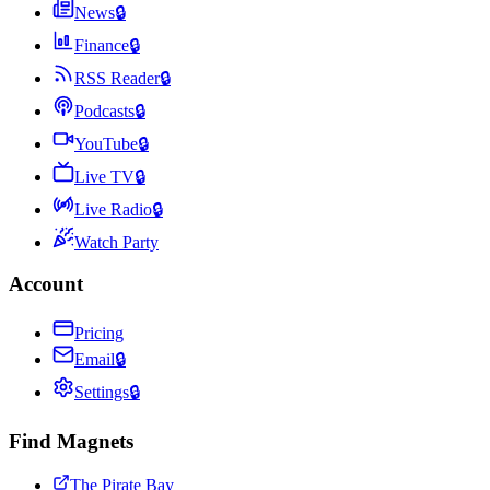
News
🔒
Finance
🔒
RSS Reader
🔒
Podcasts
🔒
YouTube
🔒
Live TV
🔒
Live Radio
🔒
Watch Party
Account
Pricing
Email
🔒
Settings
🔒
Find Magnets
The Pirate Bay