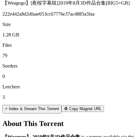
【Weagogo】[夜桜字幕组]2019年8月3D作品合集[BIG5+GB]
222e442a8d2dfaae653cc67776e37ac4885a3faa
Size
1.28 GB
Files
79
Seeders
0
Leechers
3
⚡ Index & Stream This Torrent
🧲 Copy Magnet URL
About This Torrent
【Weagogo】 2019年8月3D作品合集
is a
torrent
available via the