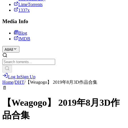
LimeTorrents
1337x
Media Info
Blog
IMDB
All
All
Log In
Sign Up
Home
/
DHT
/
【Weagogo】 2019年8月3D作品合集
📄
【Weagogo】 2019年8月3D作
品合集