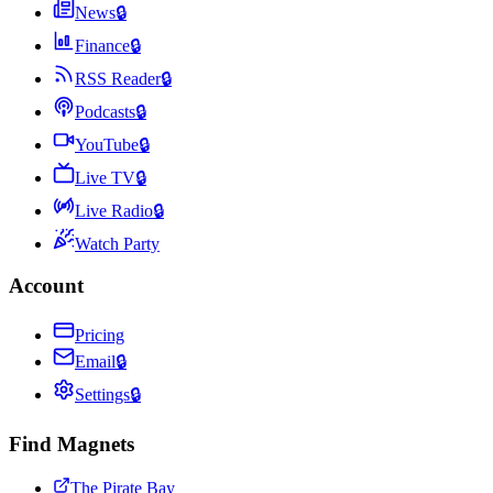
News
🔒
Finance
🔒
RSS Reader
🔒
Podcasts
🔒
YouTube
🔒
Live TV
🔒
Live Radio
🔒
Watch Party
Account
Pricing
Email
🔒
Settings
🔒
Find Magnets
The Pirate Bay