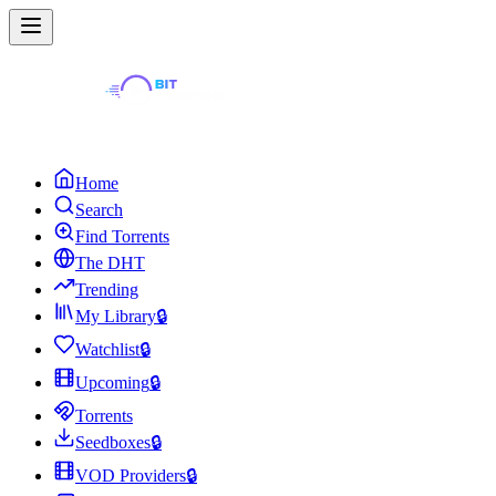
Home
Search
Find Torrents
The DHT
Trending
My Library
🔒
Watchlist
🔒
Upcoming
🔒
Torrents
Seedboxes
🔒
VOD Providers
🔒