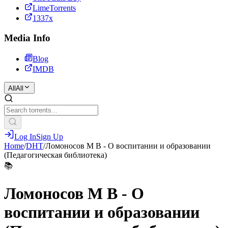
LimeTorrents
1337x
Media Info
Blog
IMDB
All
All
Log In
Sign Up
Home
/
DHT
/
Ломоносов М В - О воспитании и образовании
(Педагогическая библиотека)
📚
Ломоносов М В - О
воспитании и образовании