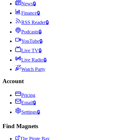
News
🔒
Finance
🔒
RSS Reader
🔒
Podcasts
🔒
YouTube
🔒
Live TV
🔒
Live Radio
🔒
Watch Party
Account
Pricing
Email
🔒
Settings
🔒
Find Magnets
The Pirate Bay