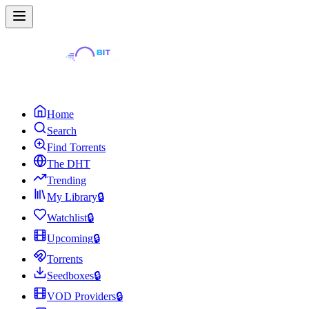
Home
Search
Find Torrents
The DHT
Trending
My Library
🔒
Watchlist
🔒
Upcoming
🔒
Torrents
Seedboxes
🔒
VOD Providers
🔒