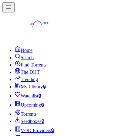
Home
Search
Find Torrents
The DHT
Trending
My Library
🔒
Watchlist
🔒
Upcoming
🔒
Torrents
Seedboxes
🔒
VOD Providers
🔒