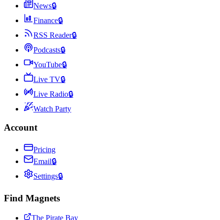
News
🔒
Finance
🔒
RSS Reader
🔒
Podcasts
🔒
YouTube
🔒
Live TV
🔒
Live Radio
🔒
Watch Party
Account
Pricing
Email
🔒
Settings
🔒
Find Magnets
The Pirate Bay