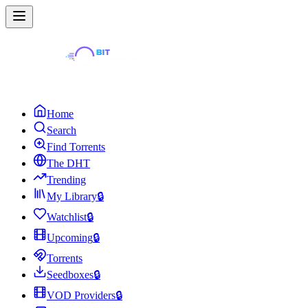
Home
Search
Find Torrents
The DHT
Trending
My Library
🔒
Watchlist
🔒
Upcoming
🔒
Torrents
Seedboxes
🔒
VOD Providers
🔒