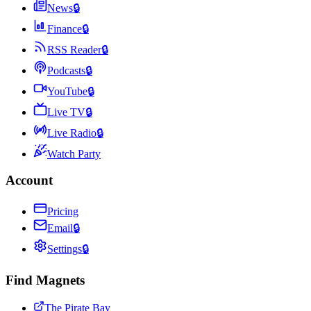
News
🔒
Finance
🔒
RSS Reader
🔒
Podcasts
🔒
YouTube
🔒
Live TV
🔒
Live Radio
🔒
Watch Party
Account
Pricing
Email
🔒
Settings
🔒
Find Magnets
The Pirate Bay