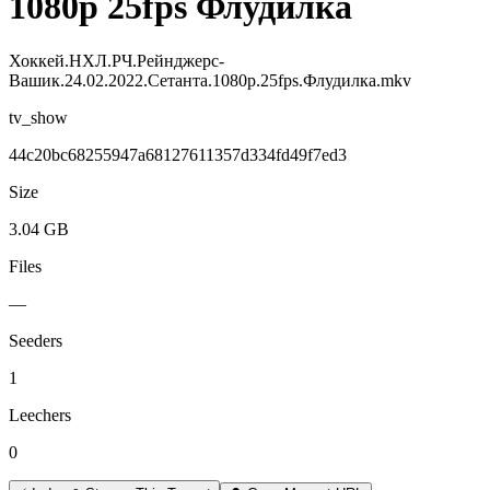
1080р 25fps Флудилка
Хоккей.НХЛ.РЧ.Рейнджерс-
Вашик.24.02.2022.Сетанта.1080р.25fps.Флудилка.mkv
tv_show
44c20bc68255947a68127611357d334fd49f7ed3
Size
3.04 GB
Files
—
Seeders
1
Leechers
0