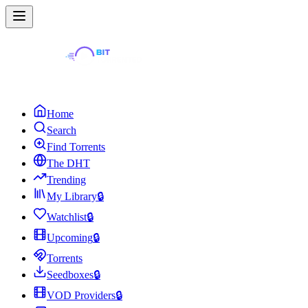
Home
Search
Find Torrents
The DHT
Trending
My Library
🔒
Watchlist
🔒
Upcoming
🔒
Torrents
Seedboxes
🔒
VOD Providers
🔒