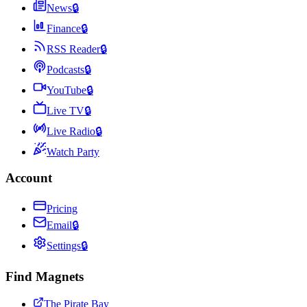
News
🔒
Finance
🔒
RSS Reader
🔒
Podcasts
🔒
YouTube
🔒
Live TV
🔒
Live Radio
🔒
Watch Party
Account
Pricing
Email
🔒
Settings
🔒
Find Magnets
The Pirate Bay