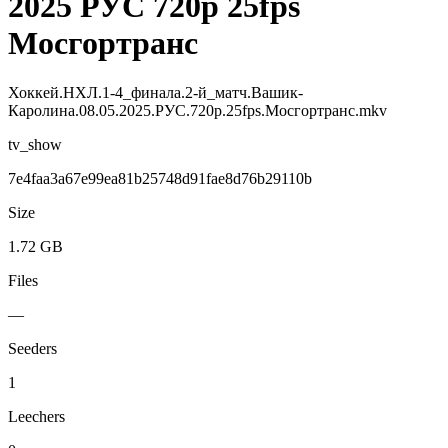
2025 РУС 720р 25fps
Мосгортранс
Хоккей.НХЛ.1-4_финала.2-й_матч.Вашик-
Каролина.08.05.2025.РУС.720р.25fps.Мосгортранс.mkv
tv_show
7e4faa3a67e99ea81b25748d91fae8d76b29110b
Size
1.72 GB
Files
—
Seeders
1
Leechers