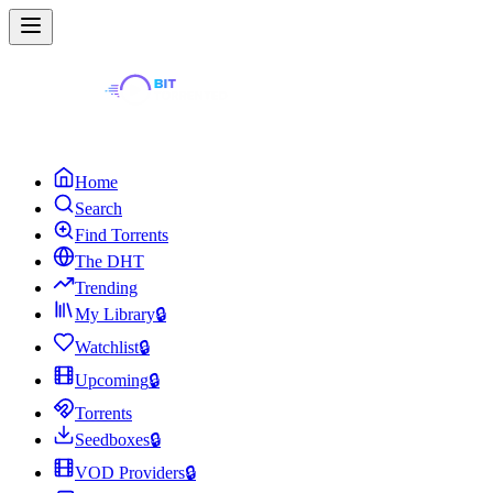
Home
Search
Find Torrents
The DHT
Trending
My Library
🔒
Watchlist
🔒
Upcoming
🔒
Torrents
Seedboxes
🔒
VOD Providers
🔒