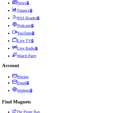
News
🔒
Finance
🔒
RSS Reader
🔒
Podcasts
🔒
YouTube
🔒
Live TV
🔒
Live Radio
🔒
Watch Party
Account
Pricing
Email
🔒
Settings
🔒
Find Magnets
The Pirate Bay