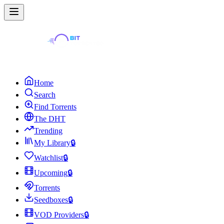
Home
Search
Find Torrents
The DHT
Trending
My Library
🔒
Watchlist
🔒
Upcoming
🔒
Torrents
Seedboxes
🔒
VOD Providers
🔒