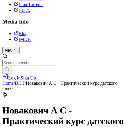
LimeTorrents
1337x
Media Info
Blog
IMDB
All
All
Log In
Sign Up
Home
/
DHT
/
Новакович А С - Практический курс датского
языка
📚
Новакович А С -
Практический курс датского