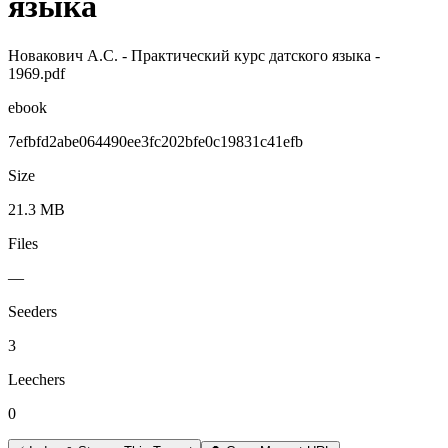
языка
Новакович А.С. - Практический курс датского языка -
1969.pdf
ebook
7efbfd2abe064490ee3fc202bfe0c19831c41efb
Size
21.3 MB
Files
—
Seeders
3
Leechers
0