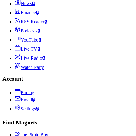
News
🔒
Finance
🔒
RSS Reader
🔒
Podcasts
🔒
YouTube
🔒
Live TV
🔒
Live Radio
🔒
Watch Party
Account
Pricing
Email
🔒
Settings
🔒
Find Magnets
The Pirate Bay