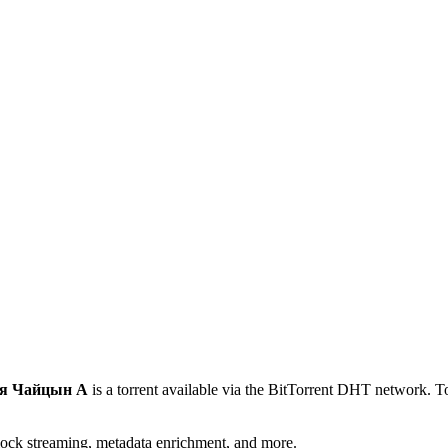
ья Чайцын А
is a
torrent
available via the BitTorrent DHT network. To
lock streaming, metadata enrichment, and more.