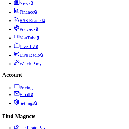
News
🔒
Finance
🔒
RSS Reader
🔒
Podcasts
🔒
YouTube
🔒
Live TV
🔒
Live Radio
🔒
Watch Party
Account
Pricing
Email
🔒
Settings
🔒
Find Magnets
The Pirate Bay