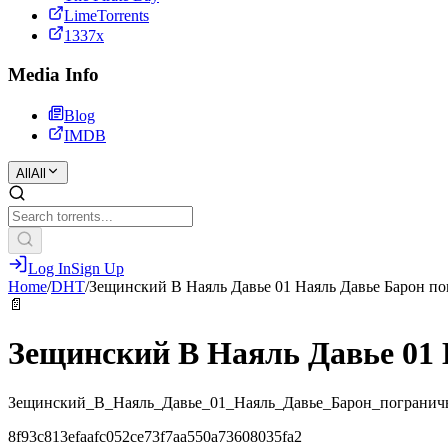
LimeTorrents
1337x
Media Info
Blog
IMDB
All
All
Log In
Sign Up
Home
/
DHT
/
Зещинский В Наяль Давье 01 Наяль Давье Барон п
📄
Зещинский В Наяль Давье 01
Зещинский_В_Наяль_Давье_01_Наяль_Давье_Барон_пограни
8f93c813efaafc052ce73f7aa550a73608035fa2