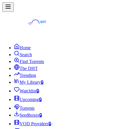
Home
Search
Find Torrents
The DHT
Trending
My Library
🔒
Watchlist
🔒
Upcoming
🔒
Torrents
Seedboxes
🔒
VOD Providers
🔒