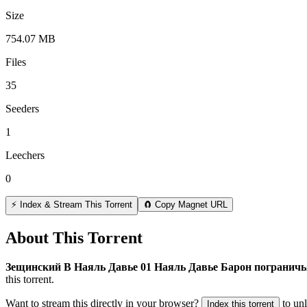
Size
754.07 MB
Files
35
Seeders
1
Leechers
0
⚡ Index & Stream This Torrent
🧲 Copy Magnet URL
About This Torrent
Зещинский В Наяль Давье 01 Наяль Давье Барон погранич
this torrent.
Want to stream this directly in your browser?
to un
Index this torrent