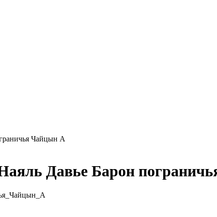
ограничья Чайцын А
 Наяль Давье Барон погранич
чья_Чайцын_А