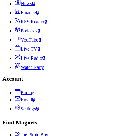
News
🔒
Finance
🔒
RSS Reader
🔒
Podcasts
🔒
YouTube
🔒
Live TV
🔒
Live Radio
🔒
Watch Party
Account
Pricing
Email
🔒
Settings
🔒
Find Magnets
The Pirate Bay