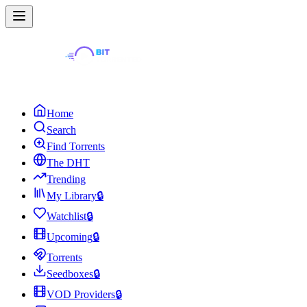
Home
Search
Find Torrents
The DHT
Trending
My Library
🔒
Watchlist
🔒
Upcoming
🔒
Torrents
Seedboxes
🔒
VOD Providers
🔒