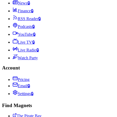
News
🔒
Finance
🔒
RSS Reader
🔒
Podcasts
🔒
YouTube
🔒
Live TV
🔒
Live Radio
🔒
Watch Party
Account
Pricing
Email
🔒
Settings
🔒
Find Magnets
The Pirate Bay