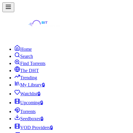
Home
Search
Find Torrents
The DHT
Trending
My Library
🔒
Watchlist
🔒
Upcoming
🔒
Torrents
Seedboxes
🔒
VOD Providers
🔒