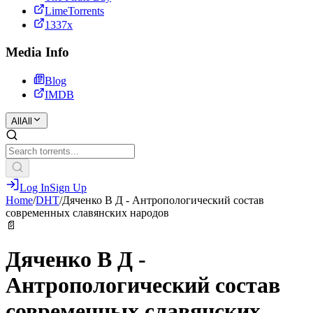
LimeTorrents
1337x
Media Info
Blog
IMDB
All
All
Log In
Sign Up
Home
/
DHT
/
Дяченко В Д - Антропологический состав
современных славянских народов
📄
Дяченко В Д -
Антропологический состав
современных славянских