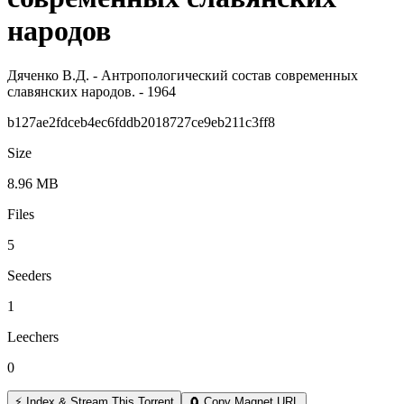
народов
Дяченко В.Д. - Антропологический состав современных
славянских народов. - 1964
b127ae2fdceb4ec6fddb2018727ce9eb211c3ff8
Size
8.96 MB
Files
5
Seeders
1
Leechers
0
⚡ Index & Stream This Torrent
🧲 Copy Magnet URL