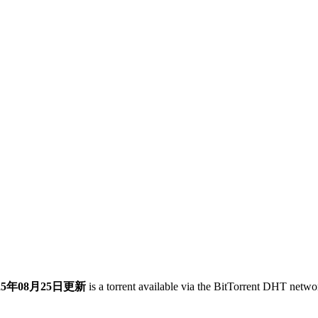
5年08月25日更新
is a
torrent
available via the BitTorrent DHT networ