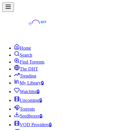
Home
Search
Find Torrents
The DHT
Trending
My Library
🔒
Watchlist
🔒
Upcoming
🔒
Torrents
Seedboxes
🔒
VOD Providers
🔒