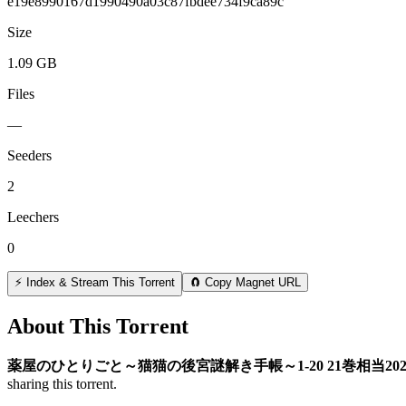
e19e8990167d1990490a03c87fbdee734f9ca89c
Size
1.09 GB
Files
—
Seeders
2
Leechers
0
⚡ Index & Stream This Torrent
🧲 Copy Magnet URL
About This Torrent
薬屋のひとりごと～猫猫の後宮謎解き手帳～1-20 21巻相当202
sharing this torrent.