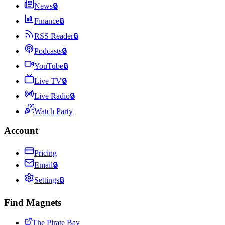
News
🔒
Finance
🔒
RSS Reader
🔒
Podcasts
🔒
YouTube
🔒
Live TV
🔒
Live Radio
🔒
Watch Party
Account
Pricing
Email
🔒
Settings
🔒
Find Magnets
The Pirate Bay