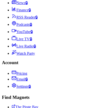
News
🔒
Finance
🔒
RSS Reader
🔒
Podcasts
🔒
YouTube
🔒
Live TV
🔒
Live Radio
🔒
Watch Party
Account
Pricing
Email
🔒
Settings
🔒
Find Magnets
The Pirate Bay