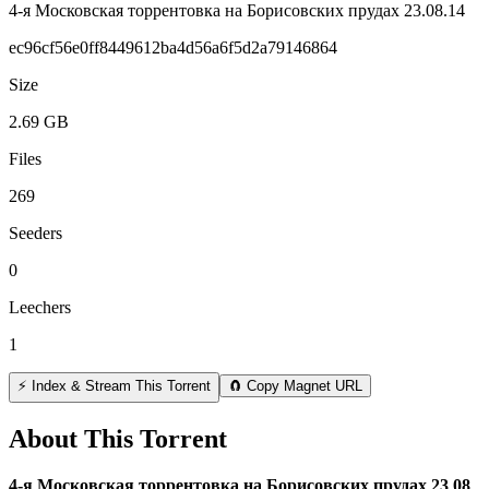
4-я Московская торрентовка на Борисовских прудах 23.08.14
ec96cf56e0ff8449612ba4d56a6f5d2a79146864
Size
2.69 GB
Files
269
Seeders
0
Leechers
1
⚡ Index & Stream This Torrent
🧲 Copy Magnet URL
About This Torrent
4-я Московская торрентовка на Борисовских прудах 23 08