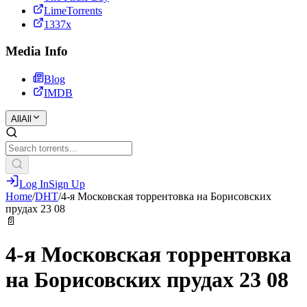
LimeTorrents
1337x
Media Info
Blog
IMDB
All
All
Log In
Sign Up
Home
/
DHT
/
4-я Московская торрентовка на Борисовских
прудах 23 08
📄
4-я Московская торрентовка
на Борисовских прудах 23 08