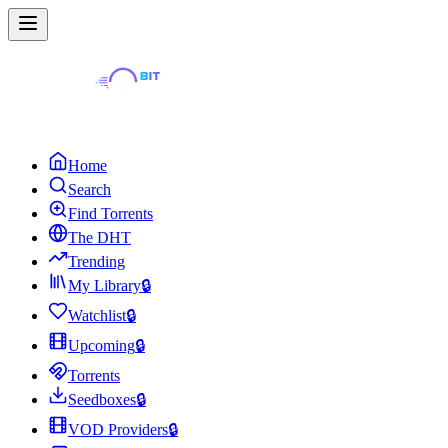
Home
Search
Find Torrents
The DHT
Trending
My Library
🔒
Watchlist
🔒
Upcoming
🔒
Torrents
Seedboxes
🔒
VOD Providers
🔒