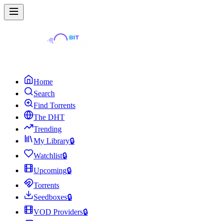
Home
Search
Find Torrents
The DHT
Trending
My Library
🔒
Watchlist
🔒
Upcoming
🔒
Torrents
Seedboxes
🔒
VOD Providers
🔒