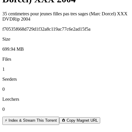
35 centimetres pour jeunes filles pas tres sages (Marc Dorcel) XXX
DVDRip 2004
f70535f668d729d1f32a8c119ac77c6e2ad15f5a
Size
699.94 MB
Files
1
Seeders
0
Leechers
0
⚡ Index & Stream This Torrent
🧲 Copy Magnet URL