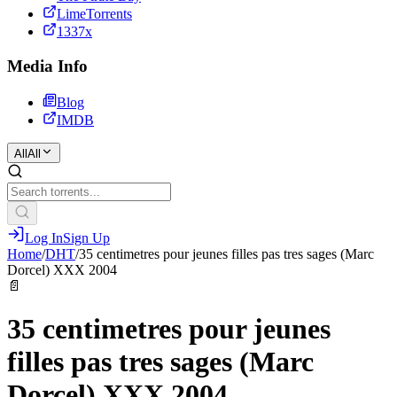
LimeTorrents
1337x
Media Info
Blog
IMDB
All
All
Log In
Sign Up
Home
/
DHT
/
35 centimetres pour jeunes filles pas tres sages (Marc
Dorcel) XXX 2004
📄
35 centimetres pour jeunes
filles pas tres sages (Marc
Dorcel) XXX 2004