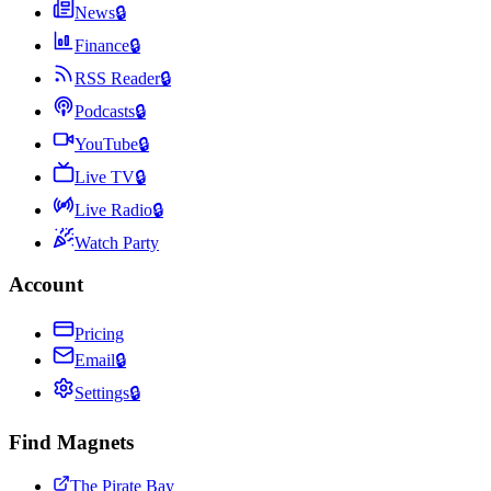
News
🔒
Finance
🔒
RSS Reader
🔒
Podcasts
🔒
YouTube
🔒
Live TV
🔒
Live Radio
🔒
Watch Party
Account
Pricing
Email
🔒
Settings
🔒
Find Magnets
The Pirate Bay