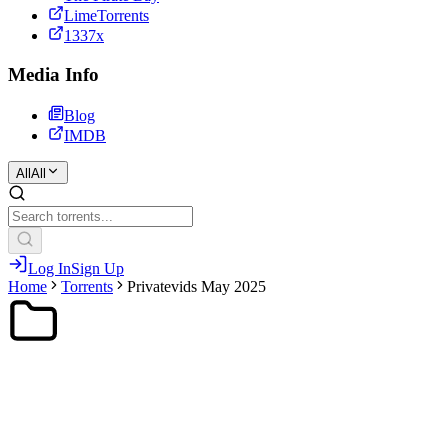
LimeTorrents
1337x
Media Info
Blog
IMDB
All
All
Log In
Sign Up
Home
Torrents
Privatevids May 2025