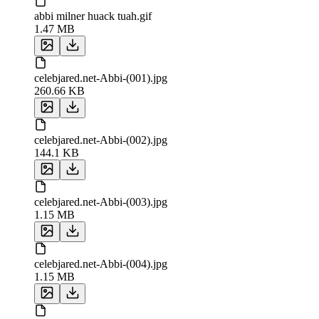
abbi milner huack tuah.gif
1.47 MB
celebjared.net-Abbi-(001).jpg
260.66 KB
celebjared.net-Abbi-(002).jpg
144.1 KB
celebjared.net-Abbi-(003).jpg
1.15 MB
celebjared.net-Abbi-(004).jpg
1.15 MB