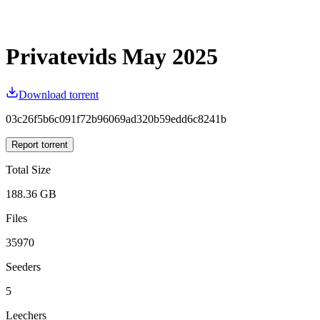
Privatevids May 2025
Download torrent
03c26f5b6c091f72b96069ad320b59edd6c8241b
Report torrent
Total Size
188.36 GB
Files
35970
Seeders
5
Leechers