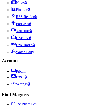
News
🔒
Finance
🔒
RSS Reader
🔒
Podcasts
🔒
YouTube
🔒
Live TV
🔒
Live Radio
🔒
Watch Party
Account
Pricing
Email
🔒
Settings
🔒
Find Magnets
The Pirate Bay