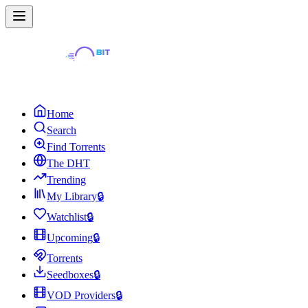
Home
Search
Find Torrents
The DHT
Trending
My Library
🔒
Watchlist
🔒
Upcoming
🔒
Torrents
Seedboxes
🔒
VOD Providers
🔒