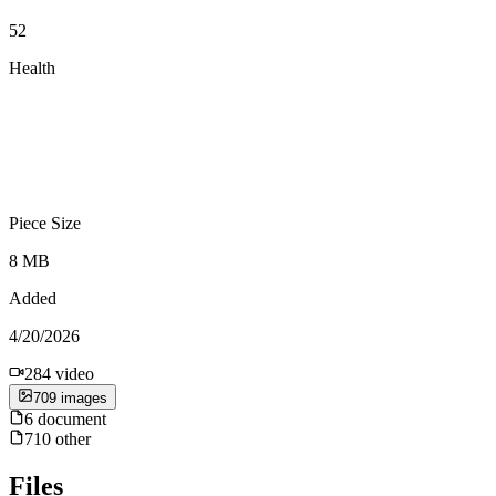
52
Health
Piece Size
8 MB
Added
4/20/2026
284
video
709
image
s
6
document
710
other
Files