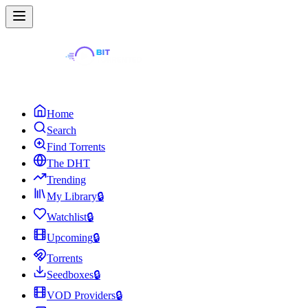
Home
Search
Find Torrents
The DHT
Trending
My Library
🔒
Watchlist
🔒
Upcoming
🔒
Torrents
Seedboxes
🔒
VOD Providers
🔒