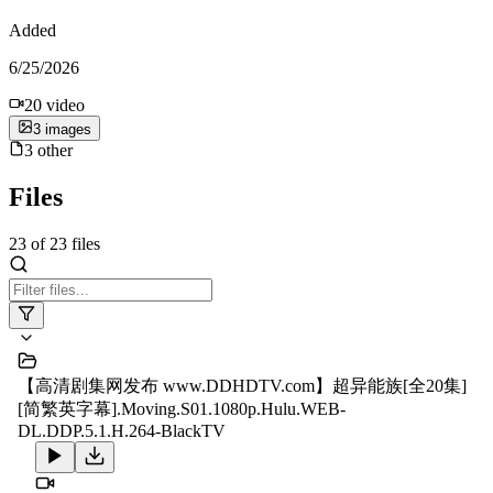
Added
6/25/2026
20
video
3
image
s
3
other
Files
23
of
23
files
【高清剧集网发布 www.DDHDTV.com】超异能族[全20集]
[简繁英字幕].Moving.S01.1080p.Hulu.WEB-
DL.DDP.5.1.H.264-BlackTV