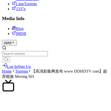
LimeTorrents
1337x
Media Info
Blog
IMDB
All
All
Log In
Sign Up
Home
Torrents
【高清剧集网发布 www DDHDTV com】超
异能族 Moving S01