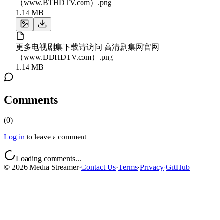
（www.BTHDTV.com）.png
1.14 MB
更多电视剧集下载请访问 高清剧集网官网
（www.DDHDTV.com）.png
1.14 MB
Comments
(
0
)
Log in
to leave a comment
Loading comments...
©
2026
Media Streamer
·
Contact Us
·
Terms
·
Privacy
·
GitHub