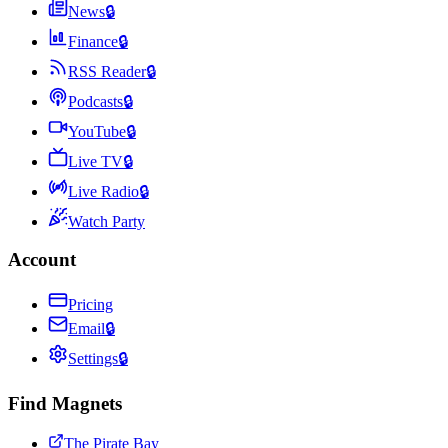
News
🔒
Finance
🔒
RSS Reader
🔒
Podcasts
🔒
YouTube
🔒
Live TV
🔒
Live Radio
🔒
Watch Party
Account
Pricing
Email
🔒
Settings
🔒
Find Magnets
The Pirate Bay