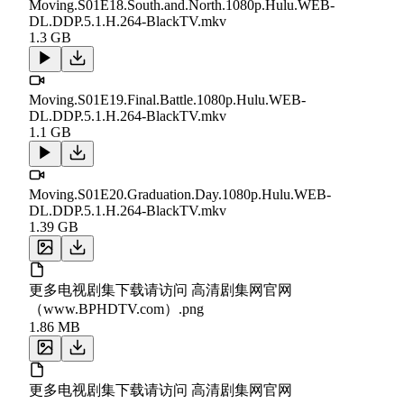
Moving.S01E18.South.and.North.1080p.Hulu.WEB-
DL.DDP.5.1.H.264-BlackTV.mkv
1.3 GB
Moving.S01E19.Final.Battle.1080p.Hulu.WEB-
DL.DDP.5.1.H.264-BlackTV.mkv
1.1 GB
Moving.S01E20.Graduation.Day.1080p.Hulu.WEB-
DL.DDP.5.1.H.264-BlackTV.mkv
1.39 GB
更多电视剧集下载请访问 高清剧集网官网
（www.BPHDTV.com）.png
1.86 MB
更多电视剧集下载请访问 高清剧集网官网