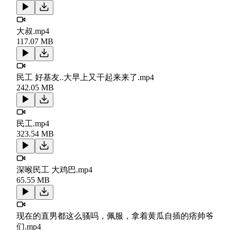
大叔.mp4
117.07 MB
民工 好基友..大早上又干起来来了.mp4
242.05 MB
民工.mp4
323.54 MB
深喉民工 大鸡巴.mp4
65.55 MB
现在的直男都这么骚吗，佩服，拿着黄瓜自插的痞帅爷
们.mp4