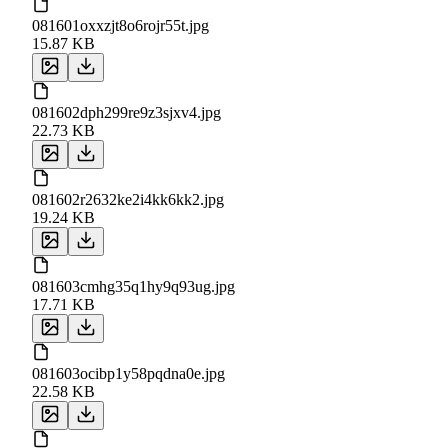
081601oxxzjt8o6rojr55t.jpg
15.87 KB
081602dph299re9z3sjxv4.jpg
22.73 KB
081602r2632ke2i4kk6kk2.jpg
19.24 KB
081603cmhg35q1hy9q93ug.jpg
17.71 KB
081603ocibp1y58pqdna0e.jpg
22.58 KB