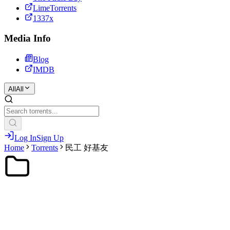
LimeTorrents
1337x
Media Info
Blog
IMDB
All
All
Log In
Sign Up
Home
Torrents
民工 好基友