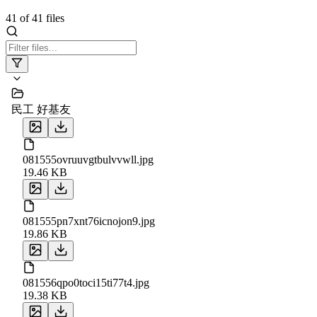
41
of
41
files
民工 好基友
081555ovruuvgtbulvvwll.jpg
19.46 KB
081555pn7xnt76icnojon9.jpg
19.86 KB
081556qpo0toci15ti77t4.jpg
19.38 KB