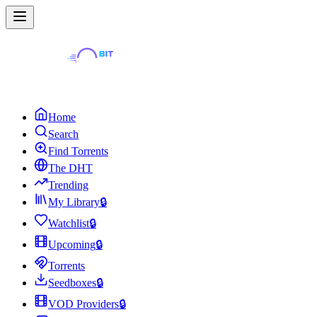
Home
Search
Find Torrents
The DHT
Trending
My Library
🔒
Watchlist
🔒
Upcoming
🔒
Torrents
Seedboxes
🔒
VOD Providers
🔒