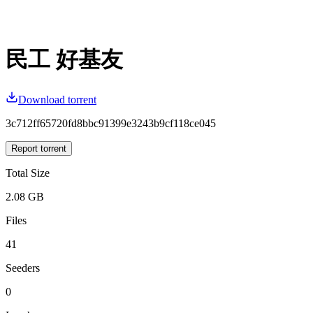
民工 好基友
Download torrent
3c712ff65720fd8bbc91399e3243b9cf118ce045
Report torrent
Total Size
2.08 GB
Files
41
Seeders
0