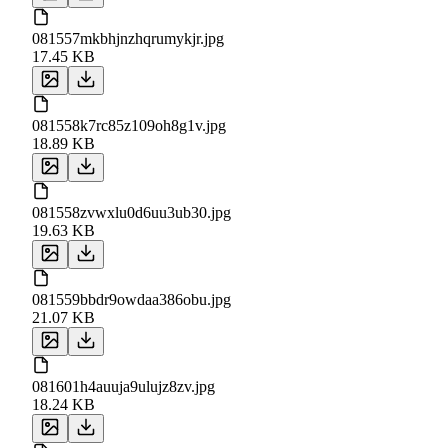
081557mkbhjnzhqrumykjr.jpg
17.45 KB
081558k7rc85z109oh8g1v.jpg
18.89 KB
081558zvwxlu0d6uu3ub30.jpg
19.63 KB
081559bbdr9owdaa386obu.jpg
21.07 KB
081601h4auuja9ulujz8zv.jpg
18.24 KB