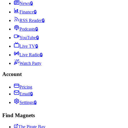
News
🔒
Finance
🔒
RSS Reader
🔒
Podcasts
🔒
YouTube
🔒
Live TV
🔒
Live Radio
🔒
Watch Party
Account
Pricing
Email
🔒
Settings
🔒
Find Magnets
The Pirate Bay