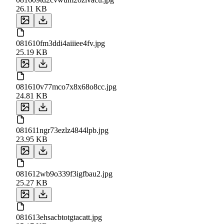
26.11 KB
081610fm3ddi4aiiiee4fv.jpg
25.19 KB
081610v77mco7x8x68o8cc.jpg
24.81 KB
081611ngr73ezlz4844lpb.jpg
23.95 KB
081612wb9o339f3igfbau2.jpg
25.27 KB
081613ehsacbtotgtacatt.jpg