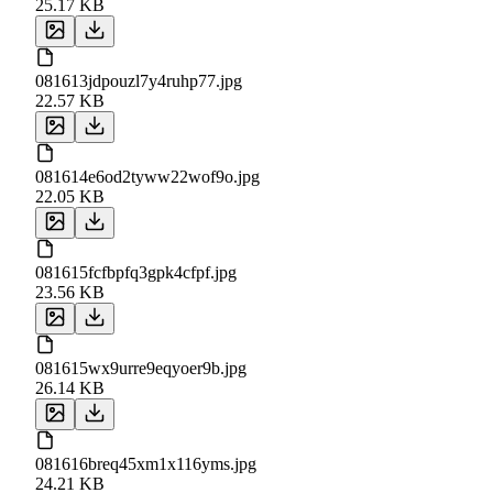
25.17 KB
081613jdpouzl7y4ruhp77.jpg
22.57 KB
081614e6od2tyww22wof9o.jpg
22.05 KB
081615fcfbpfq3gpk4cfpf.jpg
23.56 KB
081615wx9urre9eqyoer9b.jpg
26.14 KB
081616breq45xm1x116yms.jpg
24.21 KB