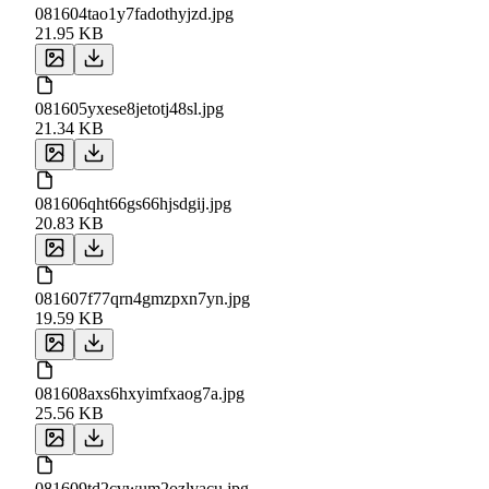
081604tao1y7fadothyjzd.jpg
21.95 KB
081605yxese8jetotj48sl.jpg
21.34 KB
081606qht66gs66hjsdgij.jpg
20.83 KB
081607f77qrn4gmzpxn7yn.jpg
19.59 KB
081608axs6hxyimfxaog7a.jpg
25.56 KB
081609td2cvwum2ozlvacu.jpg