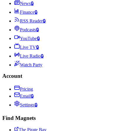
News
🔒
Finance
🔒
RSS Reader
🔒
Podcasts
🔒
YouTube
🔒
Live TV
🔒
Live Radio
🔒
Watch Party
Account
Pricing
Email
🔒
Settings
🔒
Find Magnets
The Pirate Bay