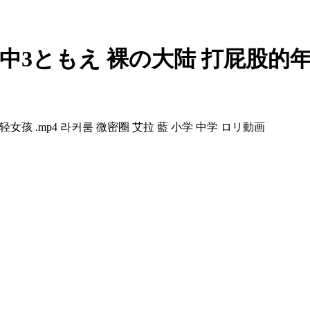
 택틱스 中3ともえ 裸の大陆 打屁股
的年轻女孩 .mp4 라커룸 微密圈 艾拉 藍 小学 中学 ロリ動画