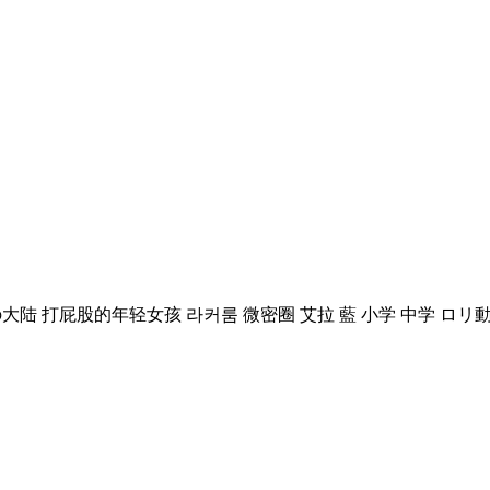
もえ 裸の大陆 打屁股的年轻女孩 라커룸 微密圈 艾拉 藍 小学 中学 ロリ