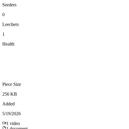
Seeders
0
Leechers
1
Health
Piece Size
256 KB
Added
5/19/2026
1
video
1
document