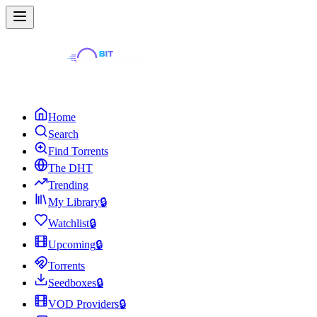
Home
Search
Find Torrents
The DHT
Trending
My Library
🔒
Watchlist
🔒
Upcoming
🔒
Torrents
Seedboxes
🔒
VOD Providers
🔒