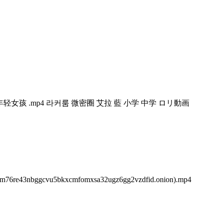
的年轻女孩 .mp4 라커룸 微密圈 艾拉 藍 小学 中学 ロリ動画
re43nbggcvu5bkxcmfomxsa32ugz6gg2vzdfid.onion).mp4