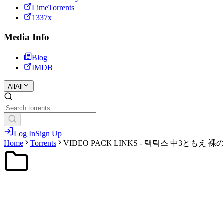
LimeTorrents
1337x
Media Info
Blog
IMDB
All
All
Log In
Sign Up
Home
Torrents
VIDEO PACK LINKS - 택틱스 中3と