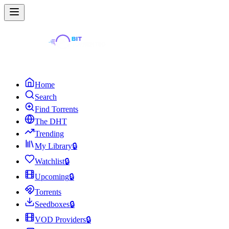
Home
Search
Find Torrents
The DHT
Trending
My Library
🔒
Watchlist
🔒
Upcoming
🔒
Torrents
Seedboxes
🔒
VOD Providers
🔒