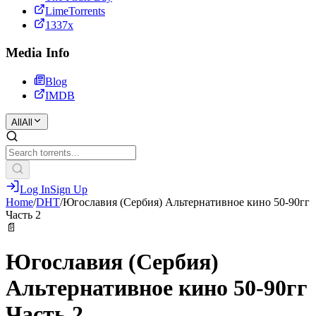
LimeTorrents
1337x
Media Info
Blog
IMDB
All
All
Log In
Sign Up
Home
/
DHT
/
Югославия (Сербия) Альтернативное кино 50-90гг
Часть 2
📄
Югославия (Сербия)
Альтернативное кино 50-90гг
Часть 2