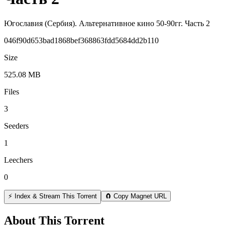
Югославия (Сербия). Альтернативное кино 50-90гг. Часть 2
046f90d653bad1868bef368863fdd5684dd2b110
Size
525.08 MB
Files
3
Seeders
1
Leechers
0
⚡ Index & Stream This Torrent
🧲 Copy Magnet URL
About This Torrent