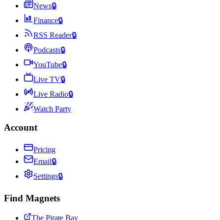
News
🔒
Finance
🔒
RSS Reader
🔒
Podcasts
🔒
YouTube
🔒
Live TV
🔒
Live Radio
🔒
Watch Party
Account
Pricing
Email
🔒
Settings
🔒
Find Magnets
The Pirate Bay