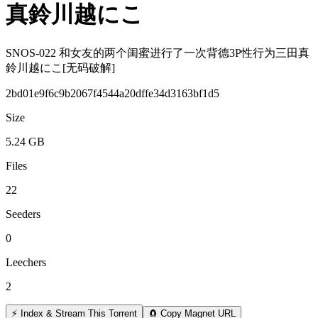
真鈴川越にこ
SNOS-022 和女友的两个闺蜜进行了一次背德3P性行为三田真
鈴川越にこ[无码破解]
2bd01e9f6c9b2067f4544a20dffe34d3163bf1d5
Size
5.24 GB
Files
22
Seeders
0
Leechers
2
⚡ Index & Stream This Torrent
🧲 Copy Magnet URL