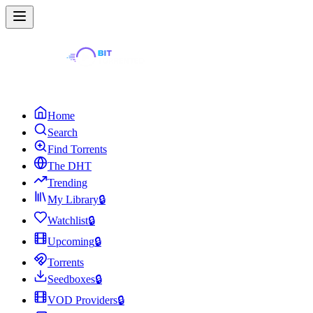
Home
Search
Find Torrents
The DHT
Trending
My Library
🔒
Watchlist
🔒
Upcoming
🔒
Torrents
Seedboxes
🔒
VOD Providers
🔒