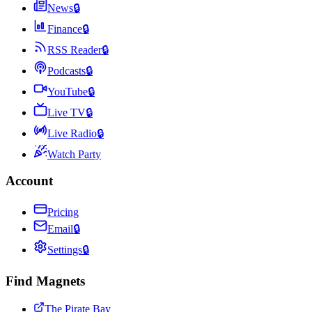
News
🔒
Finance
🔒
RSS Reader
🔒
Podcasts
🔒
YouTube
🔒
Live TV
🔒
Live Radio
🔒
Watch Party
Account
Pricing
Email
🔒
Settings
🔒
Find Magnets
The Pirate Bay