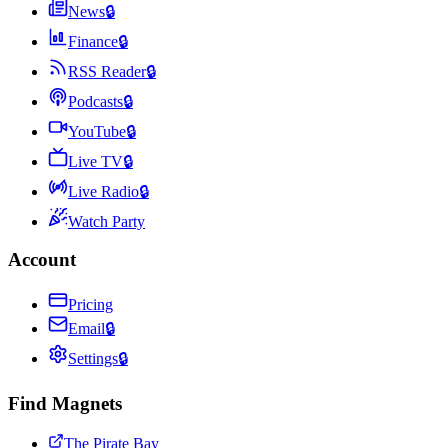
News
🔒
Finance
🔒
RSS Reader
🔒
Podcasts
🔒
YouTube
🔒
Live TV
🔒
Live Radio
🔒
Watch Party
Account
Pricing
Email
🔒
Settings
🔒
Find Magnets
The Pirate Bay