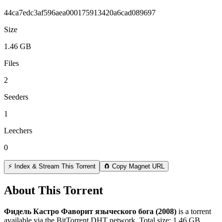
44ca7edc3af596aea000175913420a6cad089697
Size
1.46 GB
Files
2
Seeders
1
Leechers
0
⚡ Index & Stream This Torrent
🧲 Copy Magnet URL
About This Torrent
Фидель Кастро Фаворит языческого бога (2008)
is a
torrent
available via the BitTorrent DHT network. Total size:
1.46 GB