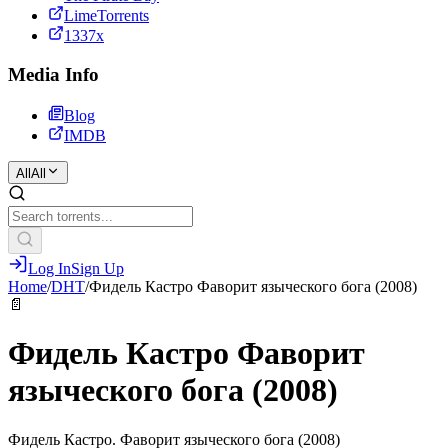
LimeTorrents
1337x
Media Info
Blog
IMDB
All
All
Log In
Sign Up
Home
/
DHT
/
Фидель Кастро Фаворит языческого бога (2008)
📄
Фидель Кастро Фаворит
языческого бога (2008)
Фидель Кастро. Фаворит языческого бога (2008)