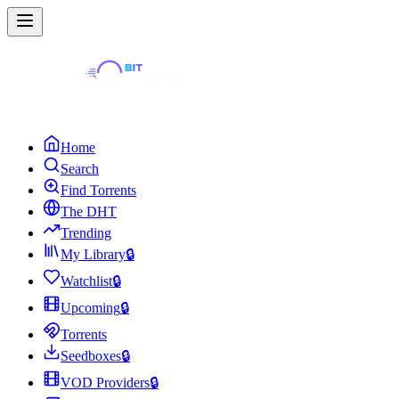
Home
Search
Find Torrents
The DHT
Trending
My Library
🔒
Watchlist
🔒
Upcoming
🔒
Torrents
Seedboxes
🔒
VOD Providers
🔒