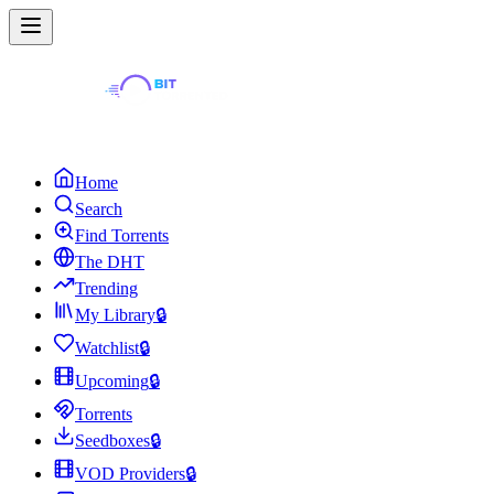
Home
Search
Find Torrents
The DHT
Trending
My Library
🔒
Watchlist
🔒
Upcoming
🔒
Torrents
Seedboxes
🔒
VOD Providers
🔒