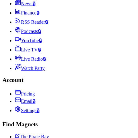
News
🔒
Finance
🔒
RSS Reader
🔒
Podcasts
🔒
YouTube
🔒
Live TV
🔒
Live Radio
🔒
Watch Party
Account
Pricing
Email
🔒
Settings
🔒
Find Magnets
The Pirate Bay