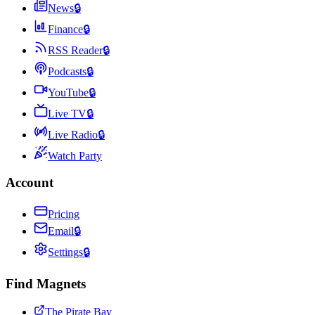
News
🔒
Finance
🔒
RSS Reader
🔒
Podcasts
🔒
YouTube
🔒
Live TV
🔒
Live Radio
🔒
Watch Party
Account
Pricing
Email
🔒
Settings
🔒
Find Magnets
The Pirate Bay