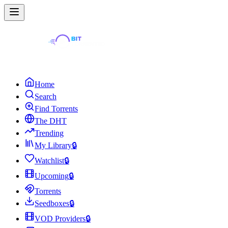
Home
Search
Find Torrents
The DHT
Trending
My Library
🔒
Watchlist
🔒
Upcoming
🔒
Torrents
Seedboxes
🔒
VOD Providers
🔒