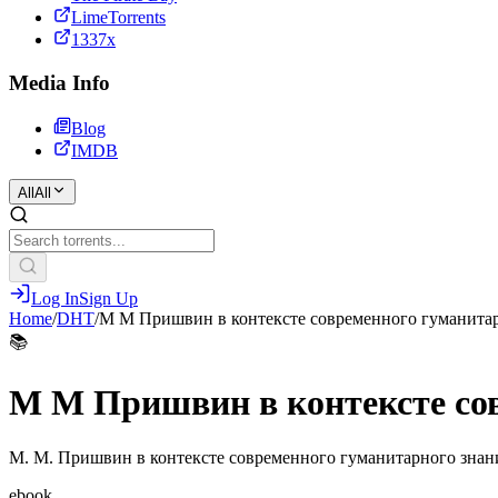
LimeTorrents
1337x
Media Info
Blog
IMDB
All
All
Log In
Sign Up
Home
/
DHT
/
М М Пришвин в контексте современного гуманитарн
📚
М М Пришвин в контексте сов
М. М. Пришвин в контексте современного гуманитарного знания.
ebook