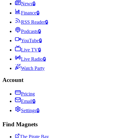
News
🔒
Finance
🔒
RSS Reader
🔒
Podcasts
🔒
YouTube
🔒
Live TV
🔒
Live Radio
🔒
Watch Party
Account
Pricing
Email
🔒
Settings
🔒
Find Magnets
The Pirate Bay