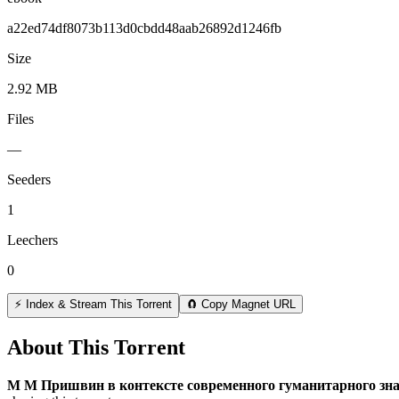
a22ed74df8073b113d0cbdd48aab26892d1246fb
Size
2.92 MB
Files
—
Seeders
1
Leechers
0
⚡ Index & Stream This Torrent
🧲 Copy Magnet URL
About This Torrent
М М Пришвин в контексте современного гуманитарного знан