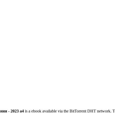
ия - 2023 a4
is a
ebook
available via the BitTorrent DHT network. To