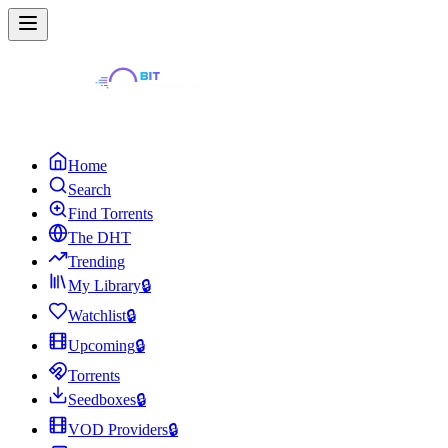
Home
Search
Find Torrents
The DHT
Trending
My Library
🔒
Watchlist
🔒
Upcoming
🔒
Torrents
Seedboxes
🔒
VOD Providers
🔒