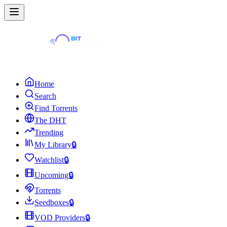
Home
Search
Find Torrents
The DHT
Trending
My Library
🔒
Watchlist
🔒
Upcoming
🔒
Torrents
Seedboxes
🔒
VOD Providers
🔒