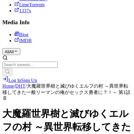
LimeTorrents
1337x
Media Info
Blog
IMDB
All
All
Log In
Sign Up
Home
/
DHT
/
大魔羅世界樹と滅びゆくエルフの村 ～異世界転
移してきた一般リーマンの俺がセックス勇者に？！～ 第1話
📄
大魔羅世界樹と滅びゆくエル
フの村 ～異世界転移してきた