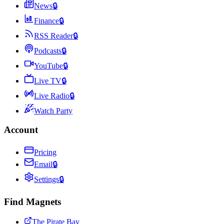
News
🔒
Finance
🔒
RSS Reader
🔒
Podcasts
🔒
YouTube
🔒
Live TV
🔒
Live Radio
🔒
Watch Party
Account
Pricing
Email
🔒
Settings
🔒
Find Magnets
The Pirate Bay