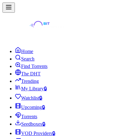
Home
Search
Find Torrents
The DHT
Trending
My Library
🔒
Watchlist
🔒
Upcoming
🔒
Torrents
Seedboxes
🔒
VOD Providers
🔒