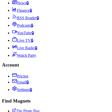
News
🔒
Finance
🔒
RSS Reader
🔒
Podcasts
🔒
YouTube
🔒
Live TV
🔒
Live Radio
🔒
Watch Party
Account
Pricing
Email
🔒
Settings
🔒
Find Magnets
The Pirate Bay