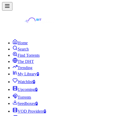
Home
Search
Find Torrents
The DHT
Trending
My Library
🔒
Watchlist
🔒
Upcoming
🔒
Torrents
Seedboxes
🔒
VOD Providers
🔒