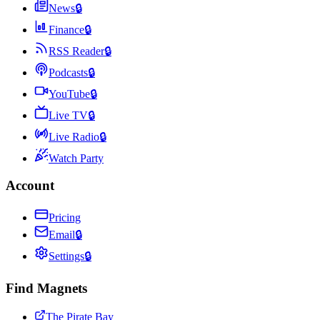
News
🔒
Finance
🔒
RSS Reader
🔒
Podcasts
🔒
YouTube
🔒
Live TV
🔒
Live Radio
🔒
Watch Party
Account
Pricing
Email
🔒
Settings
🔒
Find Magnets
The Pirate Bay