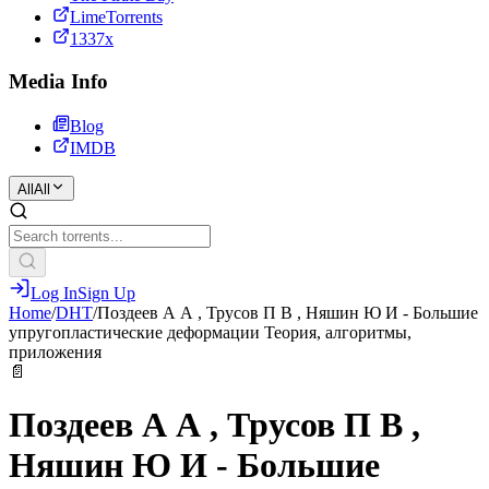
LimeTorrents
1337x
Media Info
Blog
IMDB
All
All
Log In
Sign Up
Home
/
DHT
/
Поздеев А А , Трусов П В , Няшин Ю И - Большие
упругопластические деформации Теория, алгоритмы,
приложения
📄
Поздеев А А , Трусов П В ,
Няшин Ю И - Большие