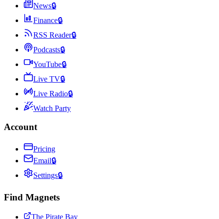
News
🔒
Finance
🔒
RSS Reader
🔒
Podcasts
🔒
YouTube
🔒
Live TV
🔒
Live Radio
🔒
Watch Party
Account
Pricing
Email
🔒
Settings
🔒
Find Magnets
The Pirate Bay