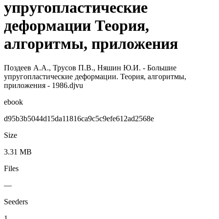
упругопластические
деформации Теория,
алгоритмы, приложения
Поздеев А.А., Трусов П.В., Няшин Ю.И. - Большие
упругопластические деформации. Теория, алгоритмы,
приложения - 1986.djvu
ebook
d95b3b5044d15da11816ca9c5c9efe612ad2568e
Size
3.31 MB
Files
—
Seeders
1