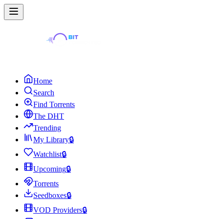
Home
Search
Find Torrents
The DHT
Trending
My Library
🔒
Watchlist
🔒
Upcoming
🔒
Torrents
Seedboxes
🔒
VOD Providers
🔒